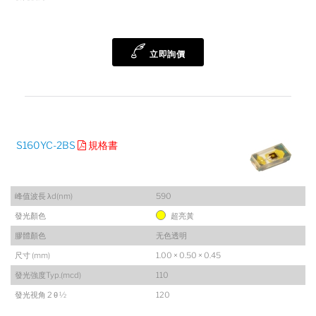
立即詢價
S160YC-2BS
規格書
峰值波長 λd(nm)
590
發光顏色
超亮黃
膠體顏色
无色透明
尺寸 (mm)
1.00 × 0.50 × 0.45
發光強度Typ.(mcd)
110
發光視角 2 θ ½
120