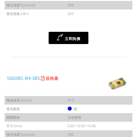
發光強度Typ.(mcd)
100
發光視角 2 θ ½
120
立即詢價
S160BC-B4-1BS
規格書
峰值波長 λd(nm)
470
發光顏色
藍
膠體顏色
无色透明
尺寸 (mm)
1.00 × 0.50 × 0.45
發光強度Typ.(mcd)
150