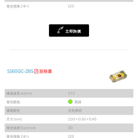
發光視角 2 θ ½
120
立即詢價
S160GC-2BS
規格書
峰值波長 λd(nm)
573
發光顏色
黃綠
膠體顏色
无色透明
尺寸 (mm)
1.00 × 0.50 × 0.45
發光強度Typ.(mcd)
30
發光視角 2 θ ½
120