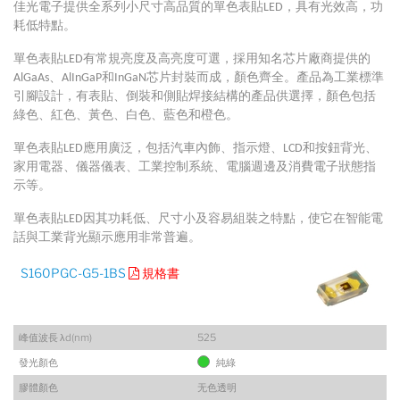
佳光電子提供全系列小尺寸高品質的單色表貼LED，具有光效高，功
耗低特點。
單色表貼LED有常規亮度及高亮度可選，採用知名芯片廠商提供的
AlGaAs、AlInGaP和InGaN芯片封裝而成，顏色齊全。產品為工業標準
引腳設計，有表貼、倒裝和側貼焊接結構的產品供選擇，顏色包括
綠色、紅色、黃色、白色、藍色和橙色。
單色表貼LED應用廣泛，包括汽車內飾、指示燈、LCD和按鈕背光、
家用電器、儀器儀表、工業控制系統、電腦週邊及消費電子狀態指
示等。
單色表貼LED因其功耗低、尺寸小及容易組裝之特點，使它在智能電
話與工業背光顯示應用非常普遍。
S160PGC-G5-1BS
規格書
峰值波長 λd(nm)
525
發光顏色
純綠
膠體顏色
无色透明