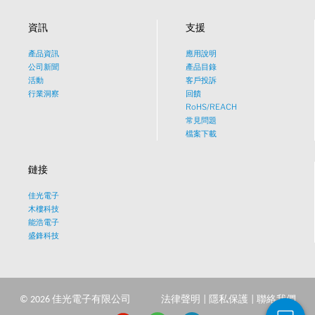
資訊
支援
產品資訊
應用說明
What would you like to talk
公司新聞
產品目錄
活動
客戶投訴
about?
行業洞察
回饋
RoHS/REACH
常見問題
Tech
檔案下載
鏈接
Sales
佳光電子
Pricing
木樓科技
能浩電子
盛鋒科技
other
©
2026
佳光電子有限公司
法律聲明
|
隱私保護
|
聯絡我們