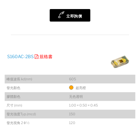
立即詢價
S160AC-2BS
規格書
峰值波長 λd(nm)
605
發光顏色
超亮橙
膠體顏色
无色透明
尺寸 (mm)
1.00 × 0.50 × 0.45
發光強度Typ.(mcd)
150
發光視角 2 θ ½
120
陸希