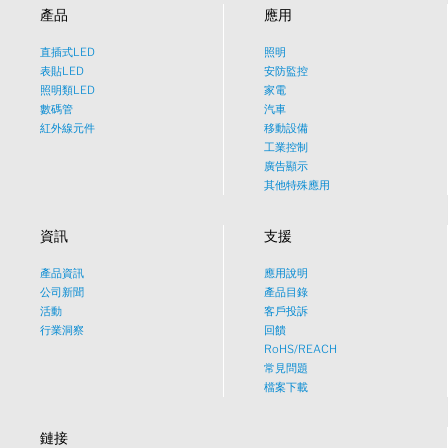
產品
應用
直插式LED
照明
表貼LED
安防監控
照明類LED
家電
數碼管
汽車
紅外線元件
移動設備
工業控制
廣告顯示
其他特殊應用
資訊
支援
產品資訊
應用說明
What would you like to talk
公司新聞
產品目錄
活動
客戶投訴
about?
行業洞察
回饋
RoHS/REACH
常見問題
Tech
檔案下載
鏈接
Sales