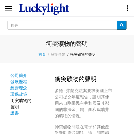
衝突礦物的聲明
關於佳光
衝突礦物的聲明
首頁
公司簡介
衝突礦物的聲明
發展歷程
經營理念
多德 - 弗蘭克法案要求美國上市
環保政策
公司提交年度報告，說明其使
衝突礦物的
用來自剛果民主共和國及其鄰
聲明
國的非法金、錫、鉭和鎢礦井
證書
的礦物的情況。
沖突礦物問題在電子和其他產
業受到廣泛關註，這一問題極