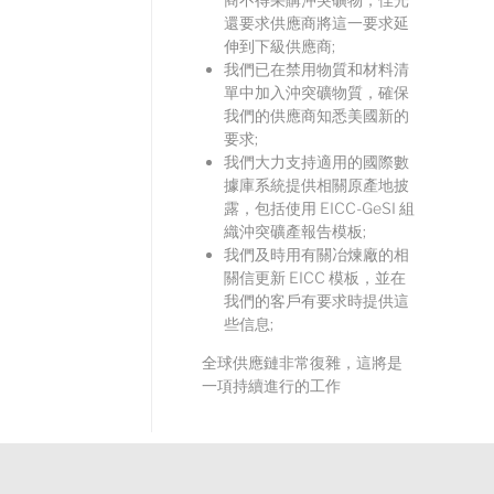
還要求供應商將這一要求延
伸到下級供應商;
我們已在禁用物質和材料清
單中加入沖突礦物質，確保
我們的供應商知悉美國新的
要求;
我們大力支持適用的國際數
據庫系統提供相關原產地披
陸希
露，包括使用 EICC-GeSI 組
Sales Manager
織沖突礦產報告模板;
我們及時用有關冶煉廠的相
關信更新 EICC 模板，並在
我們的客戶有要求時提供這
些信息;
全球供應鏈非常復雜，這將是
一項持續進行的工作