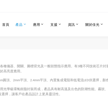
首頁
產品
應用
支援
資訊
關於佳光
於各種儀器、開關、圖標背光及一般狀態指示應用。有3種不同技術芯片封裝的塔
適用於高亮度應用。
.8mm圓頂、2mm平頂、2.4mm平頂、內置集成電阻和低電流LED供選
件採用光學級環氧樹脂封裝而成，產品具有耐高溫及出色的防潮性能。霧狀、
級選擇，讓客戶在產品設計上更具靈活性。