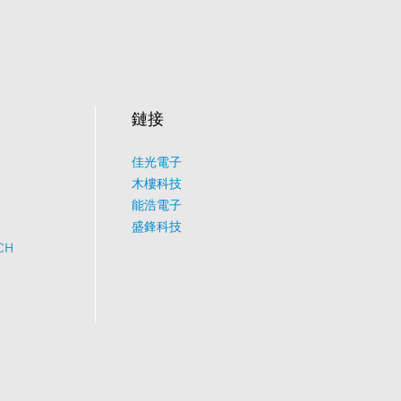
鏈接
佳光電子
What would you like to talk about?
木樓科技
能浩電子
盛鋒科技
Tech
CH
Sales
Pricing
other