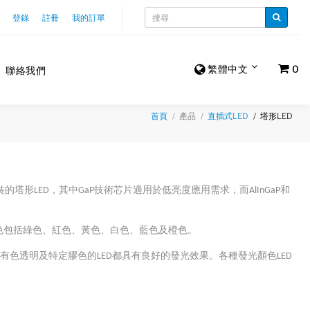
登錄
註冊
我的訂單
繁體中文
0
聯絡我們
產品
塔形LED
首頁
直插式LED
形LED，其中GaP技術芯片適用於低亮度應用需求，而AlInGaP和
擇，顏色包括綠色、紅色、黃色、白色、藍色及橙色。
有色透明及特定膠色的LED都具有良好的發光效果。各種發光顏色LED