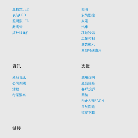
直插式LED
照明
表貼LED
安防監控
照明類LED
家電
數碼管
汽車
紅外線元件
移動設備
工業控制
廣告顯示
其他特殊應用
資訊
支援
產品資訊
應用說明
What would you like to talk
公司新聞
產品目錄
活動
客戶投訴
about?
行業洞察
回饋
RoHS/REACH
常見問題
Tech
檔案下載
鏈接
Sales