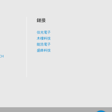
鏈接
佳光電子
What would you like to talk about?
木樓科技
能浩電子
盛鋒科技
Tech
CH
Sales
Pricing
other