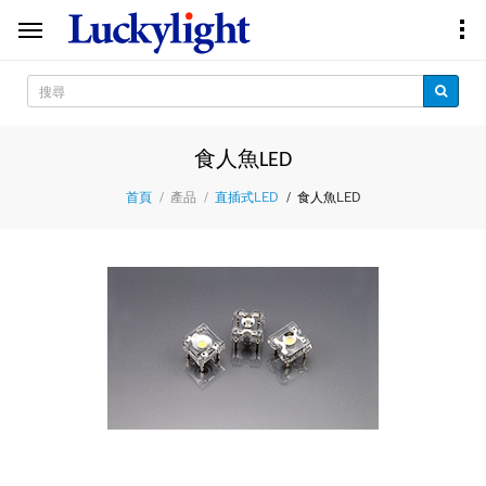
食人魚LED
產品
食人魚LED
首頁
直插式LED