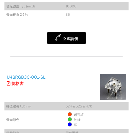
發光強度 Typ.(mcd)
10000
發光視角 2 θ ½
35
立即詢價
U48RGB3C-001-SL
規格書
峰值波長 λd(nm)
624 & 525 & 470
超亮紅
發光顏色
純綠
藍