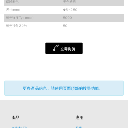
膠體顏色
无色透明
尺寸(mm)
Φ5 × 2.50
發光強度 Typ.(mcd)
5000
發光視角 2 θ ½
50
陸希
Sales Manager
立即詢價
更多產品信息，請使用頁面頂部的搜尋功能.
產品
應用