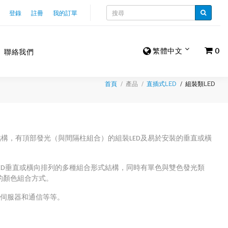
登錄
註冊
我的訂單
繁體中文
0
聯絡我們
產品
組裝類LED
首頁
直插式LED
裝結構，有頂部發光（與間隔柱組合）的組裝LED及易於安裝的垂直或橫
及4個LED垂直或橫向排列的多種組合形式結構，同時有單色與雙色發光類
的顏色組合方式。
儲伺服器和通信等等。