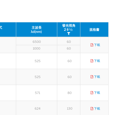
發光視角
式
主波長
2 θ ½
規格書
λd(nm)
6500
60
下載
1000
60
下載
525
60
下載
525
60
下載
571
80
624
130
下載