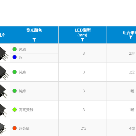
發光顏色
LED類型
組合形
圖片
(mm)
純綠
3
2燈
藍
純綠
3
2燈
純綠
3
1燈
高亮黃綠
3
1燈
超亮紅
2*3
4燈