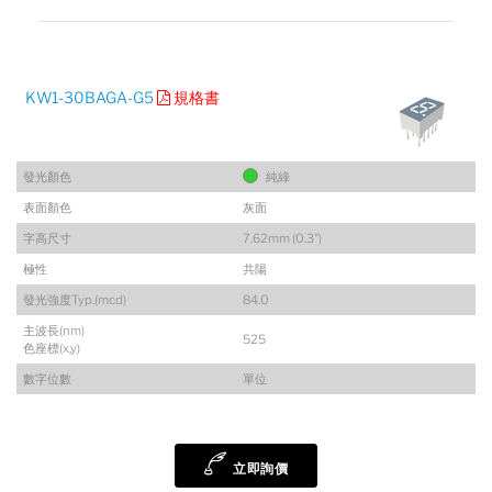
KW1-30BAGA-G5
規格書
發光顏色
純綠
表面顏色
灰面
字高尺寸
7.62mm (0.3")
極性
共陽
發光強度Typ.(mcd)
84.0
主波長(nm)
525
色座標(x,y)
數字位數
單位
立即詢價