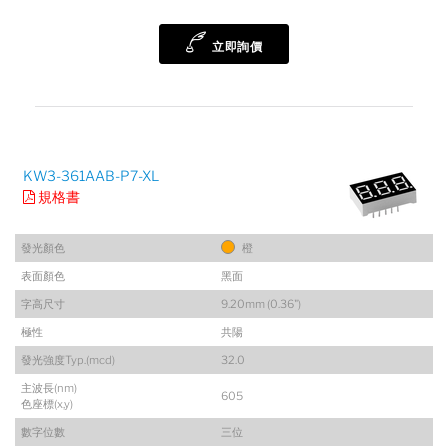
立即詢價
KW3-361AAB-P7-XL
規格書
發光顏色
橙
表面顏色
黑面
字高尺寸
9.20mm (0.36")
極性
共陽
發光強度Typ.(mcd)
32.0
主波長(nm)
605
色座標(x,y)
數字位數
三位