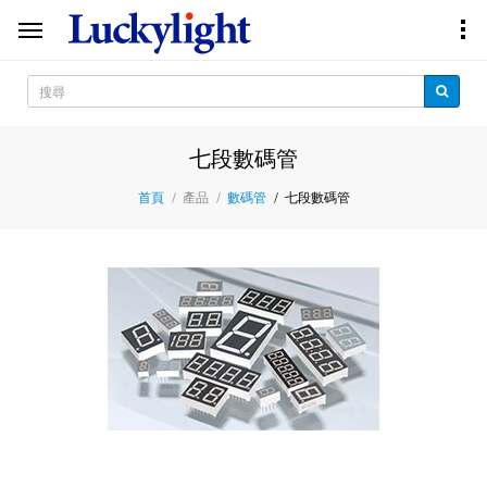
七段數碼管
產品
七段數碼管
首頁
數碼管