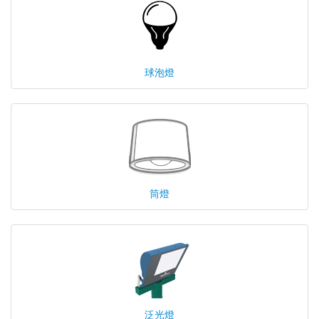
球泡燈
筒燈
泛光燈