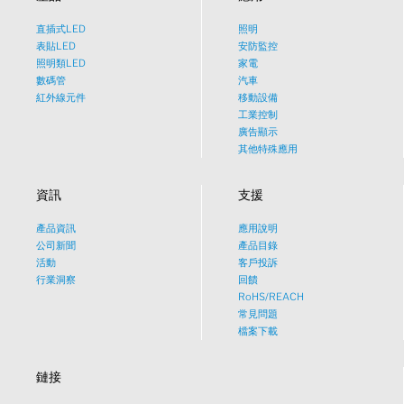
直插式LED
照明
表貼LED
安防監控
照明類LED
家電
數碼管
汽車
紅外線元件
移動設備
工業控制
廣告顯示
其他特殊應用
資訊
支援
產品資訊
應用說明
What would you like to talk
公司新聞
產品目錄
活動
客戶投訴
about?
行業洞察
回饋
RoHS/REACH
常見問題
Tech
檔案下載
鏈接
Sales