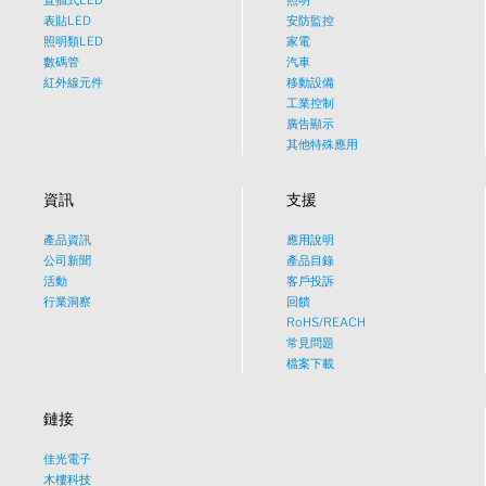
直插式LED
照明
表貼LED
安防監控
照明類LED
家電
數碼管
汽車
紅外線元件
移動設備
工業控制
廣告顯示
其他特殊應用
資訊
支援
產品資訊
應用說明
What would you like to talk
公司新聞
產品目錄
活動
客戶投訴
about?
行業洞察
回饋
RoHS/REACH
常見問題
Tech
檔案下載
鏈接
Sales
佳光電子
Pricing
木樓科技