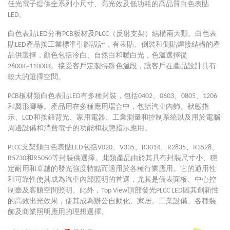
佳光電子提供全系列小尺寸、高光效及低功耗的高品質白色表貼
LED。
白色表貼LED分有PCB板材及PLCC（反射支架）結構兩大類。白色表
貼LED產品按工業標準引腳設計，有表貼、倒裝和側貼焊接結構的產
品供選擇，顏色包括冷白、自然白和暖白光，色溫選擇從
2600K~11000K。接受客戶定製特殊色溫段，讓客戶在產品設計具有
較大的選擇空間。
PCB板材類白色表貼LED有多種封裝，包括0402、0603、0805、1206
和翼形腳等。產品用在多種應用場合中，包括汽車內飾、狀態指
示、LCD和按鈕背光、家用電器、工業測量和控制系統以及用於電腦
周邊設備和消費電子的功能和狀態指示應用。
PLCC支架類白色表貼LED包括V020、V335、R3014、R2835、R3528、
R5730和R5050等封裝供選擇。此類產品由於其具有封裝尺寸小、穩
定耐用和卓越的發光強度特點而適用於各種行業應用。它的通用性
和可靠性使其成為汽車內部照明的首選，尤其是儀表面板、中心控
制臺及客艙空間照明。此外，Top View頂部發光PLCC LED因其創新性
的高效出光效果，使其成為辦公自動化、家居、工業設備、各種裝
飾及商業照明應用的理想選擇。