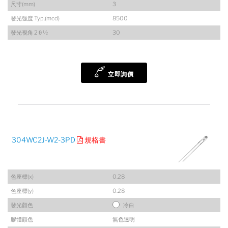
尺寸(mm)
3
發光強度 Typ.(mcd)
8500
發光視角 2 θ ½
30
立即詢價
304WC2J-W2-3PD
規格書
色座標(x)
0.28
色座標(y)
0.28
發光顏色
冷白
膠體顏色
無色透明