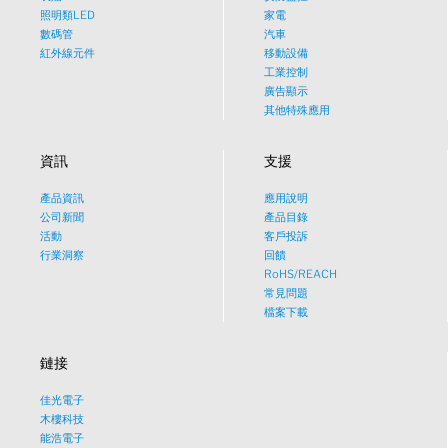
照明類LED
家電
數碼管
汽車
紅外線元件
移動設備
工業控制
廣告顯示
其他特殊應用
資訊
支援
產品資訊
應用說明
What would you like to talk
公司新聞
產品目錄
活動
客戶投訴
about?
行業洞察
回饋
RoHS/REACH
常見問題
Tech
檔案下載
鏈接
Sales
佳光電子
Pricing
木樓科技
能浩電子