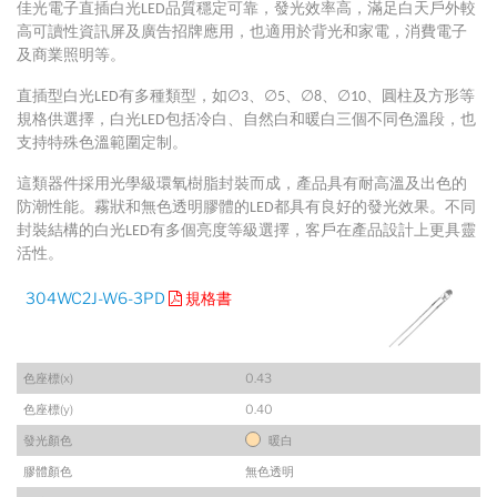
佳光電子直插白光LED品質穩定可靠，發光效率高，滿足白天戶外較
高可讀性資訊屏及廣告招牌應用，也適用於背光和家電，消費電子
及商業照明等。
直插型白光LED有多種類型，如∅3、∅5、∅8、∅10、圓柱及方形等
規格供選擇，白光LED包括冷白、自然白和暖白三個不同色溫段，也
支持特殊色溫範圍定制。
這類器件採用光學級環氧樹脂封裝而成，產品具有耐高溫及出色的
防潮性能。霧狀和無色透明膠體的LED都具有良好的發光效果。不同
封裝結構的白光LED有多個亮度等級選擇，客戶在產品設計上更具靈
活性。
304WC2J-W6-3PD
規格書
色座標(x)
0.43
色座標(y)
0.40
發光顏色
暖白
膠體顏色
無色透明