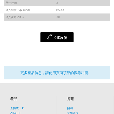
尺寸(mm)
3
發光強度 Typ.(mcd)
8500
發光視角 2 θ ½
30
陸希
Sales Manager
立即詢價
更多產品信息，請使用頁面頂部的搜尋功能.
產品
應用
直插式LED
照明
表貼LED
安防監控