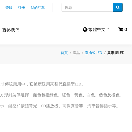
登錄
註冊
我的訂單
繁體中文
0
聯絡我們
產品
翼形腳LED
首頁
直插式LED
尺寸傳統應用中，它被廣泛用來替代直插型LED。
陸希
和方形封裝供選擇，顏色包括綠色、紅色、黃色、白色、藍色及橙色。
Sales Manager
指示、鍵盤和按鈕背光、CD播放機、高保真音響、汽車音響指示等。