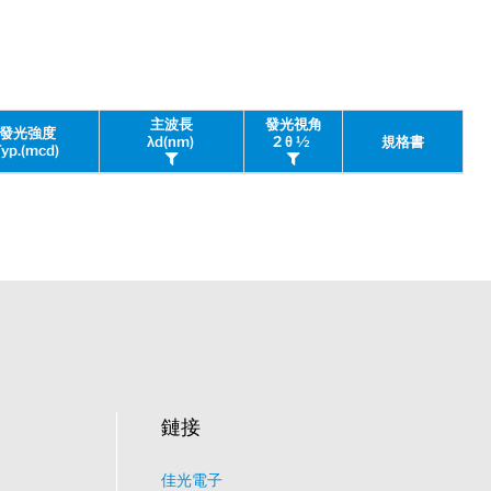
主波長
發光視角
發光強度
λd(nm)
2 θ ½
規格書
Typ.(mcd)
鏈接
佳光電子
What would you like to talk about?