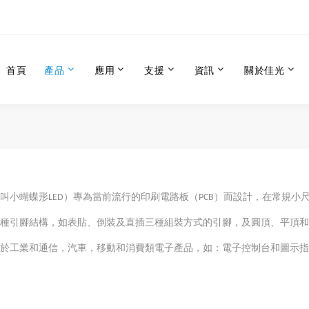
首頁
產品
應用
支援
資訊
關於佳光
也叫小蝴蝶形LED）專為當前流行的印刷電路板（PCB）而設計，在常規小
有多種引腳結構，如表貼、倒裝及直插三種組裝方式的引腳，及圓頂、平頂
適用於工業和通信，汽車，移動和消費類電子產品，如：電子控制台和圖示