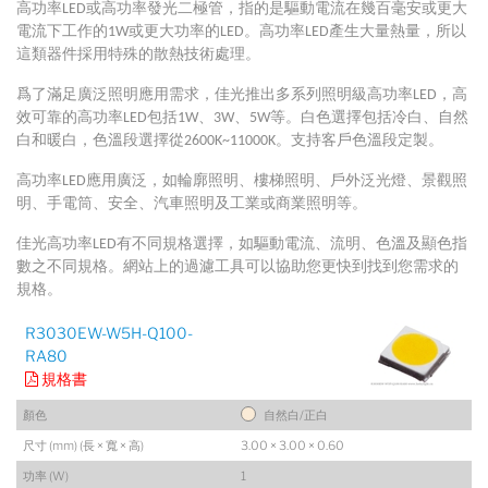
高功率LED或高功率發光二極管，指的是驅動電流在幾百毫安或更大
電流下工作的1W或更大功率的LED。高功率LED產生大量熱量，所以
這類器件採用特殊的散熱技術處理。
爲了滿足廣泛照明應用需求，佳光推出多系列照明級高功率LED，高
效可靠的高功率LED包括1W、3W、5W等。白色選擇包括冷白、自然
白和暖白，色溫段選擇從2600K~11000K。支持客戶色溫段定製。
高功率LED應用廣泛，如輪廓照明、樓梯照明、戶外泛光燈、景觀照
明、手電筒、安全、汽車照明及工業或商業照明等。
佳光高功率LED有不同規格選擇，如驅動電流、流明、色溫及顯色指
數之不同規格。網站上的過濾工具可以協助您更快到找到您需求的
規格。
R3030EW-W5H-Q100-
RA80
規格書
顏色
自然白/正白
尺寸 (mm) (長 × 寬 × 高)
3.00 × 3.00 × 0.60
功率 (W)
1