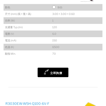
顏色
冷白
尺寸 (mm) (長 × 寬 × 高)
3.00 × 3.00 × 0.60
功率 (W)
1
光通量 Typ.(lm)
120
電壓 (V)
6.0
電流 (mA)
150
色溫 (K)
6500
顯指 Min.
70
立即詢價
R3030EW-W5H-Q100-6V-F