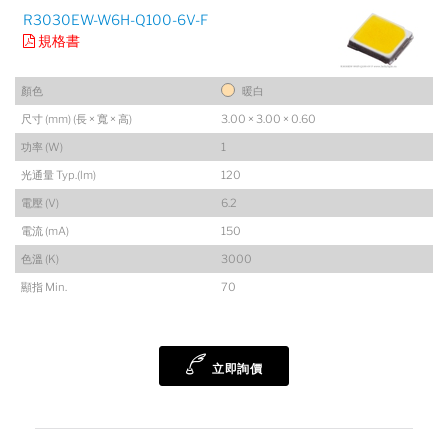
R3030EW-W6H-Q100-6V-F
規格書
顏色
暖白
尺寸 (mm) (長 × 寬 × 高)
3.00 × 3.00 × 0.60
功率 (W)
1
光通量 Typ.(lm)
120
電壓 (V)
6.2
電流 (mA)
150
色溫 (K)
3000
顯指 Min.
70
陸希
Sales Manager
立即詢價