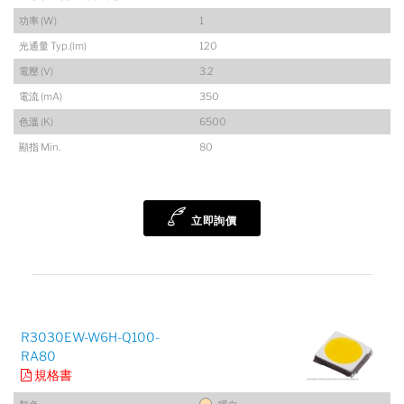
功率 (W)
1
光通量 Typ.(lm)
120
電壓 (V)
3.2
電流 (mA)
350
色溫 (K)
6500
顯指 Min.
80
立即詢價
R3030EW-W6H-Q100-
RA80
規格書