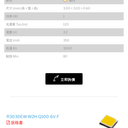
顏色
暖白
尺寸 (mm) (長 × 寬 × 高)
3.00 × 3.00 × 0.60
功率 (W)
1
光通量 Typ.(lm)
120
電壓 (V)
3.2
電流 (mA)
350
色溫 (K)
3000
顯指 Min.
80
立即詢價
R3030EW-W2H-Q100-6V-F
規格書