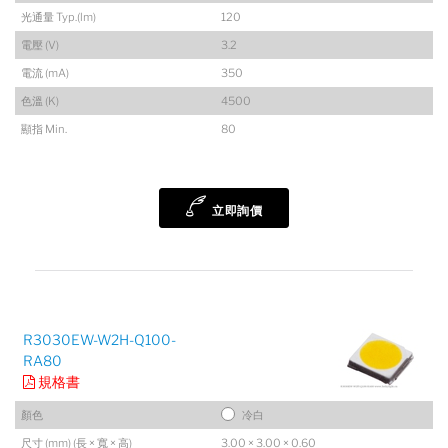
光通量 Typ.(lm)
120
電壓 (V)
3.2
電流 (mA)
350
色溫 (K)
4500
顯指 Min.
80
立即詢價
R3030EW-W2H-Q100-
RA80
規格書
顏色
冷白
尺寸 (mm) (長 × 寬 × 高)
3.00 × 3.00 × 0.60