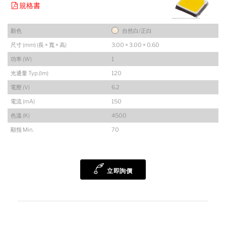
規格書
顏色
自然白/正白
尺寸 (mm) (長 × 寬 × 高)
3.00 × 3.00 × 0.60
功率 (W)
1
光通量 Typ.(lm)
120
電壓 (V)
6.2
電流 (mA)
150
色溫 (K)
4500
顯指 Min.
70
立即詢價