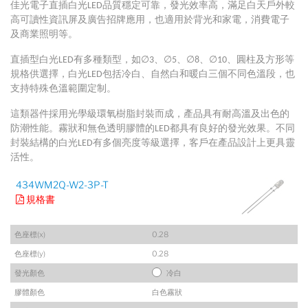
佳光電子直插白光LED品質穩定可靠，發光效率高，滿足白天戶外較
高可讀性資訊屏及廣告招牌應用，也適用於背光和家電，消費電子
及商業照明等。
直插型白光LED有多種類型，如∅3、∅5、∅8、∅10、圓柱及方形等
規格供選擇，白光LED包括冷白、自然白和暖白三個不同色溫段，也
支持特殊色溫範圍定制。
這類器件採用光學級環氧樹脂封裝而成，產品具有耐高溫及出色的
防潮性能。霧狀和無色透明膠體的LED都具有良好的發光效果。不同
封裝結構的白光LED有多個亮度等級選擇，客戶在產品設計上更具靈
活性。
434WM2Q-W2-3P-T
規格書
色座標(x)
0.28
色座標(y)
0.28
發光顏色
冷白
膠體顏色
白色霧狀