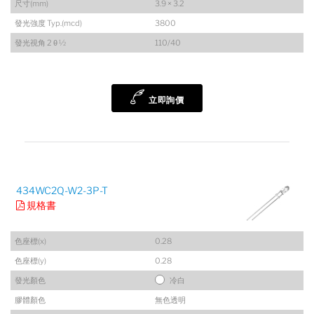
尺寸(mm)
3.9 × 3.2
發光強度 Typ.(mcd)
3800
發光視角 2 θ ½
110/40
立即詢價
434WC2Q-W2-3P-T
規格書
色座標(x)
0.28
色座標(y)
0.28
發光顏色
冷白
膠體顏色
無色透明