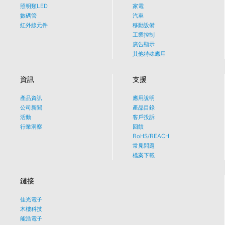
照明類LED
家電
數碼管
汽車
紅外線元件
移動設備
工業控制
廣告顯示
其他特殊應用
資訊
支援
產品資訊
應用說明
What would you like to talk
公司新聞
產品目錄
活動
客戶投訴
about?
行業洞察
回饋
RoHS/REACH
常見問題
Tech
檔案下載
鏈接
Sales
佳光電子
Pricing
木樓科技
能浩電子