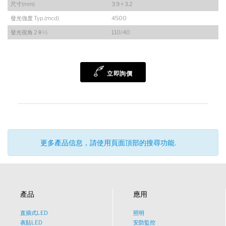
尺寸(mm)
3.9 × 3.2
發光強度 Typ.(mcd)
4500
發光視角 2 θ ½
110/40
陸希
Sales Manager
立即詢價
更多產品信息，請使用頁面頂部的搜尋功能.
產品
應用
直插式LED
照明
表貼LED
安防監控